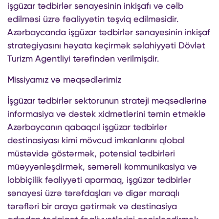
işgüzar tədbirlər sənayesinin inkişafı və cəlb
edilməsi üzrə fəaliyyətin təşviq edilməsidir.
Azərbaycanda işgüzar tədbirlər sənayesinin inkişaf
strategiyasını həyata keçirmək səlahiyyəti Dövlət
Turizm Agentliyi tərəfindən verilmişdir.
Missiyamız və məqsədlərimiz
İşgüzar tədbirlər sektorunun strateji məqsədlərinə
informasiya və dəstək xidmətlərini təmin etməklə
Azərbaycanın qabaqcıl işgüzar tədbirlər
destinasiyası kimi mövcud imkanlarını qlobal
müstəvidə göstərmək, potensial tədbirləri
müəyyənləşdirmək, səmərəli kommunikasiya və
lobbiçilik fəaliyyəti aparmaq, işgüzar tədbirlər
sənayesi üzrə tərəfdaşları və digər maraqlı
tərəfləri bir araya gətirmək və destinasiya