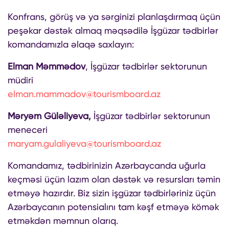
Konfrans, görüş və ya sərginizi planlaşdırmaq üçün
peşəkar dəstək almaq məqsədilə İşgüzar tədbirlər
komandamızla əlaqə saxlayın:
Elman Məmmədov
, İşgüzar tədbirlər sektorunun
müdiri
elman.mammadov@tourismboard.az
Məryəm Güləliyeva,
İşgüzar tədbirlər sektorunun
meneceri
maryam.gulaliyeva@tourismboard.az
Komandamız, tədbirinizin Azərbaycanda uğurla
keçməsi üçün lazım olan dəstək və resursları təmin
etməyə hazırdır. Biz sizin işgüzar tədbirləriniz üçün
Azərbaycanın potensialını tam kəşf etməyə kömək
etməkdən məmnun olarıq.