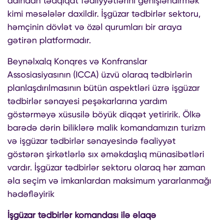
adından tədqiqat fəaliyyətlərini genişləndirmək
kimi məsələlər daxildir. İşgüzar tədbirlər sektoru,
həmçinin dövlət və özəl qurumları bir araya
gətirən platformadır.
Beynəlxalq Konqres və Konfranslar
Assosiasiyasının (ICCA) üzvü olaraq tədbirlərin
planlaşdırılmasının bütün aspektləri üzrə işgüzar
tədbirlər sənayesi peşəkarlarına yardım
göstərməyə xüsusilə böyük diqqət yetiririk. Ölkə
barədə dərin biliklərə malik komandamızın turizm
və işgüzar tədbirlər sənayesində fəaliyyət
göstərən şirkətlərlə sıx əməkdaşlıq münasibətləri
vardır. İşgüzar tədbirlər sektoru olaraq hər zaman
əla seçim və imkanlardan maksimum yararlanmağı
hədəfləyirik
İşgüzar tədbirlər komandası ilə əlaqə