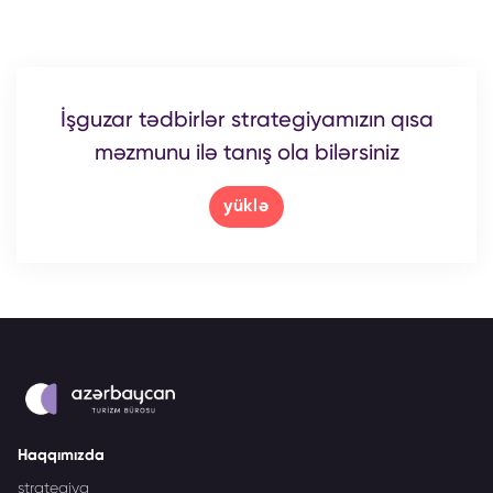
İşguzar tədbirlər strategiyamızın qısa
məzmunu ilə tanış ola bilərsiniz
yüklə
Haqqımızda
strategiya