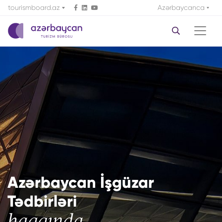
tourismboard.az
Azərbaycanca
Azərbaycan İşgüzar
Tədbirləri
haqqında