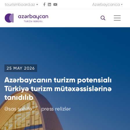
tourismboard.az
Azərbaycanca
25 MAY 2026
Azərbaycanın turizm potensialı
Türkiyə turizm mütəxəssislərinə
tanıdılıb
Əsas səhifə
press relizlər