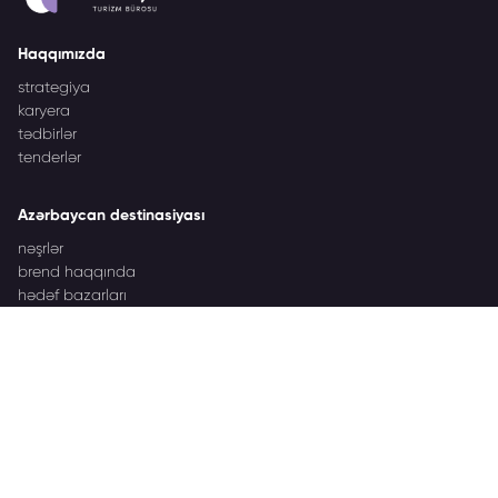
Haqqımızda
strategiya
karyera
tədbirlər
tenderlər
Azərbaycan destinasiyası
nəşrlər
brend haqqında
hədəf bazarları
İşgüzar tədbirlər
Azərbaycan İşgüzar Tədbirləri haqqında
tərəfdaşlar