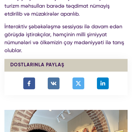
turizm məhsulları barədə təqdimat nümayiş
etdirilib və müzakirələr aparılıb.
İnteraktiv şəbəkələşmə sessiyası ilə davam edən
görüşdə iştirakçılar, həmçinin milli şirniyyat
nümunələri və ölkəmizin çay mədəniyyəti ilə tanış
olublar.
DOSTLARINLA PAYLAŞ