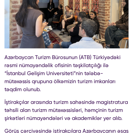
Azərbaycan Turizm Bürosunun (ATB) Türkiyədəki
rəsmi nümayəndəlik ofisinin təşkilatçılığı ilə
“İstanbul Gelişim Universiteti”nin tələbə-
mütəxəssis qrupuna ölkəmizin turizm imkanları
təqdim olunub.
İştirakçılar arasında turizm sahəsində magistratura
təhsili alan turizm mütəxəssisləri, həmçinin turizm
şirkətləri nümayəndələri və akademiklər yer alıb.
Görüş çərçivəsində iştirakçılara Azərbaycanın əsas