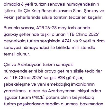
olmaqla 6 yerli turizm sənayesi nümayəndəsinin
iştirakı ilə Çin Xalq Respublikasının Sian, Şanxay və
Pekin şəhərlərində silsilə tanıtım tədbirləri keçirilir.
Bununla yanaşı, ATB 26-28 may tarixlərində
Şanxay şəhərində təşkil olunan “ITB China 2026”
beynəlxalq turizm sərgisində AZAL və 9 yerli turizm
sənayesi nümayəndəsi ilə birlikdə milli stendlə
təmsil olunur.
Çin və Azərbaycan turizm sənayesi
nümayəndələrini bir araya gətirən silsilə tədbirlər
və “ITB China 2026” sərgisi B2B görüşlər,
şəbəkələşmə və yeni əməkdaşlıq imkanlarının
yaradılması, eləcə də Azərbaycanın inkişaf edən
işgüzar turizm (MICE) potensialının beynəlxalq
turizm peşəkarlarına təqdim olunması baxımından