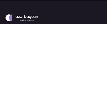
Haqqımızda
strategiya
karyera
tədbirlər
tenderlər
Azərbaycan destinasiyası
nəşrlər
brend haqqında
hədəf bazarları
İşgüzar tədbirlər
Azərbaycan İşgüzar Tədbirləri haqqında
tərəfdaşlar