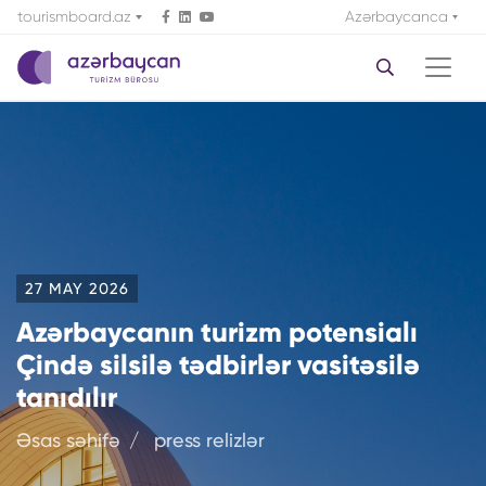
tourismboard.az
Azərbaycanca
27 MAY 2026
Azərbaycanın turizm potensialı
Çində silsilə tədbirlər vasitəsilə
tanıdılır
Əsas səhifə
press relizlər