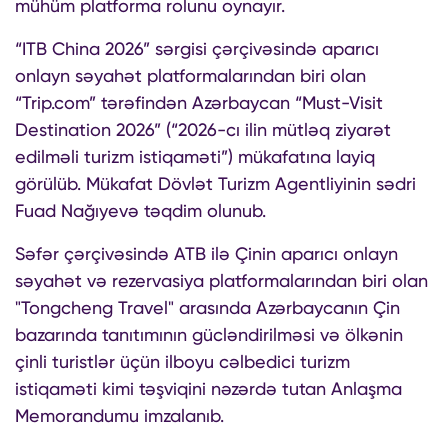
mühüm platforma rolunu oynayır.
“ITB China 2026” sərgisi çərçivəsində aparıcı
onlayn səyahət platformalarından biri olan
“Trip.com” tərəfindən Azərbaycan “Must-Visit
Destination 2026” (“2026-cı ilin mütləq ziyarət
edilməli turizm istiqaməti”) mükafatına layiq
görülüb. Mükafat Dövlət Turizm Agentliyinin sədri
Fuad Nağıyevə təqdim olunub.
Səfər çərçivəsində ATB ilə Çinin aparıcı onlayn
səyahət və rezervasiya platformalarından biri olan
"Tongcheng Travel" arasında Azərbaycanın Çin
bazarında tanıtımının gücləndirilməsi və ölkənin
çinli turistlər üçün ilboyu cəlbedici turizm
istiqaməti kimi təşviqini nəzərdə tutan Anlaşma
Memorandumu imzalanıb.