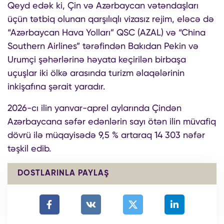
Qeyd edək ki, Çin və Azərbaycan vətəndaşları
üçün tətbiq olunan qarşılıqlı vizasız rejim, eləcə də
“Azərbaycan Hava Yolları” QSC (AZAL) və “China
Southern Airlines” tərəfindən Bakıdan Pekin və
Urumçi şəhərlərinə həyata keçirilən birbaşa
uçuşlar iki ölkə arasında turizm əlaqələrinin
inkişafına şərait yaradır.
2026-cı ilin yanvar-aprel aylarında Çindən
Azərbaycana səfər edənlərin sayı ötən ilin müvafiq
dövrü ilə müqayisədə 9,5 % artaraq 14 303 nəfər
təşkil edib.
DOSTLARINLA PAYLAŞ